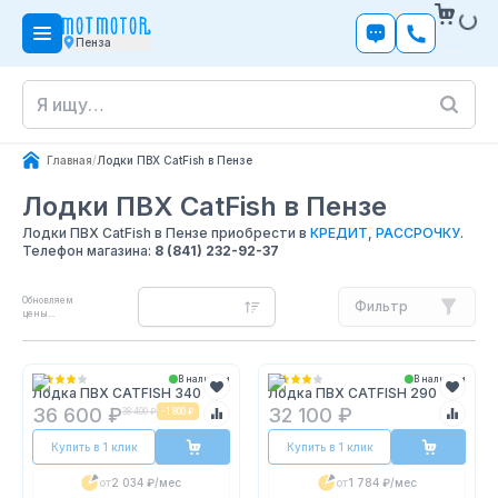
Пенза
Главная
/
Лодки ПВХ CatFish в Пензе
Лодки ПВХ CatFish
в Пензе
Лодки ПВХ CatFish в Пензе приобрести в
КРЕДИТ
,
РАССРОЧКУ
.
Телефон магазина:
8 (841) 232-92-37
Обновляем
Фильтр
цены...
В наличии
В наличии
Лодка ПВХ CATFISH 340
Лодка ПВХ CATFISH 290
36 600 ₽
32 100 ₽
38 400 ₽
-
1 800 ₽
Купить в 1 клик
Купить в 1 клик
от
2 034 ₽
/мес
от
1 784 ₽
/мес