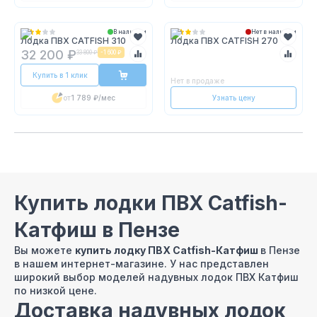
В наличии
Нет в наличии
Лодка ПВХ CATFISH 310
Лодка ПВХ CATFISH 270
32 200 ₽
33 800 ₽
-
1 600 ₽
Купить в 1 клик
Нет в продаже
от
1 789 ₽
/мес
Узнать цену
Купить лодки ПВХ Catfish-
Катфиш в Пензе
Вы можете
купить лодку ПВХ Catfish-Катфиш
в Пензе
в нашем интернет-магазине. У нас представлен
широкий выбор моделей надувных лодок ПВХ Катфиш
по низкой цене.
Доставка надувных лодок