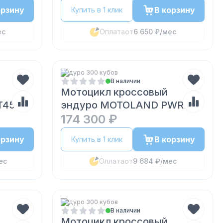
орзину
В корзину
Купить в 1 клик
ес
Оплата
от
6 650 ₽
/мес
Эндуро 300 кубов
В наличии
Мотоцикл кроссовый
T450
эндуро MOTOLAND PWR
FR300 Pro
174 300 ₽
орзину
В корзину
Купить в 1 клик
ес
Оплата
от
9 684 ₽
/мес
Эндуро 300 кубов
В наличии
Мотоцикл кроссовый