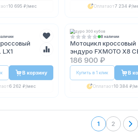
та
от
10 695 ₽
/мес
Оплата
от
7 234 ₽
/м
Эндуро 300 кубов
наличии
В наличии
кроссовый
Мотоцикл кроссовый
 LX1
эндуро FXMOTO X8 C
186 900 ₽
В корзину
В к
ик
Купить в 1 клик
та
от
6 262 ₽
/мес
Оплата
от
10 384 ₽
/м
1
2