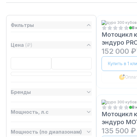
Эндуро 300 кубов
Фильтры
В 
Мотоцикл 
эндуро PRO
Цена
(₽)
152 000 ₽
Купить в 1 кл
Опла
Бренды
Эндуро 300 кубов
В 
Мощность, л.с
Мотоцикл 
эндуро M
300
135 500 ₽
Мощность (по диапазонам)