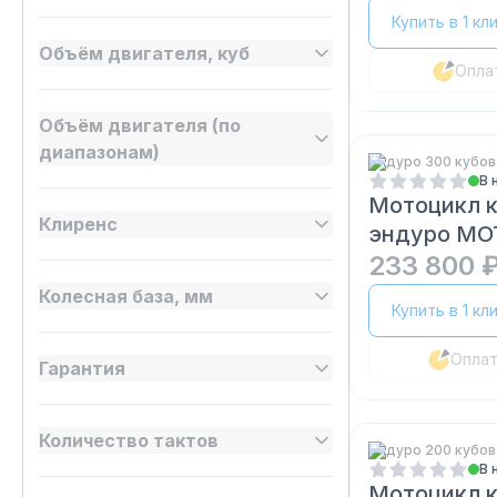
Купить в 1 кл
Объём двигателя, куб
Опла
Объём двигателя (по
диапазонам)
Эндуро 300 кубов
В 
Мотоцикл 
Клиренс
эндуро MO
NC (ZS 182
233 800 
Колесная база, мм
Купить в 1 кл
Опла
Гарантия
Количество тактов
Эндуро 200 кубов
В 
Мотоцикл 