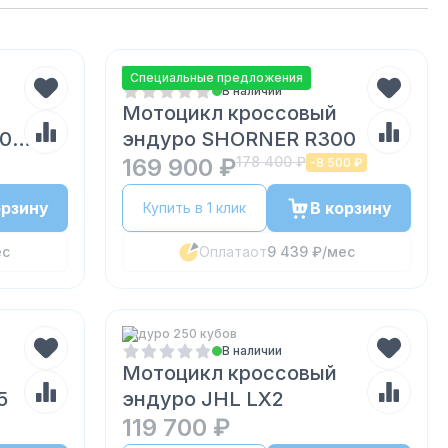
Эндуро 300 кубов
Специальные предложения
В наличии
Мотоцикл кроссовый
00
эндуро SHORNER R300
169 900 ₽
178 400 ₽
-
8 500 ₽
орзину
В корзину
Купить в 1 клик
ес
Оплата
от
9 439 ₽
/мес
Эндуро 250 кубов
В наличии
Мотоцикл кроссовый
5
эндуро JHL LX2
119 700 ₽