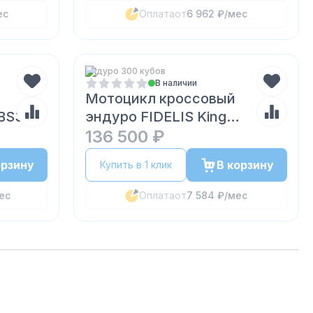
ес
Оплата
от
6 962 ₽
/мес
Эндуро 300 кубов
В наличии
Мотоцикл кроссовый
BS300
эндуро FIDELIS King
CB300RL (175FMN)
136 500 ₽
орзину
В корзину
Купить в 1 клик
ес
Оплата
от
7 584 ₽
/мес