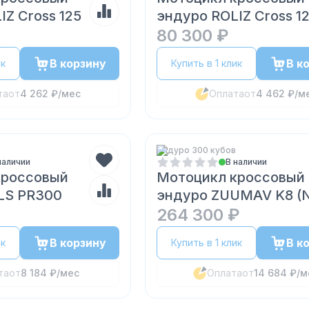
IZ Cross 125
эндуро ROLIZ Cross 1
80 300 ₽
В корзину
В к
ик
Купить в 1 клик
та
от
4 262 ₽
/мес
Оплата
от
4 462 ₽
/м
Эндуро 300 кубов
наличии
В наличии
кроссовый
Мотоцикл кроссовый
LS PR300
эндуро ZUUMAV K8 (
264 300 ₽
В корзину
В к
ик
Купить в 1 клик
та
от
8 184 ₽
/мес
Оплата
от
14 684 ₽
/м