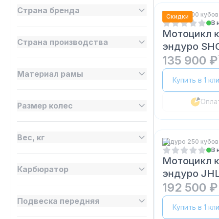
Страна бренда
Эндуро 200 кубов
Скидки
В 
Мотоцикл 
Страна производства
эндуро SH
135 900 ₽
Материал рамы
Купить в 1 кл
Опла
Размер колес
Вес, кг
Эндуро 250 кубов
В 
Мотоцикл 
Карбюратор
эндуро JHL
192 500 ₽
Подвеска передняя
Купить в 1 кл