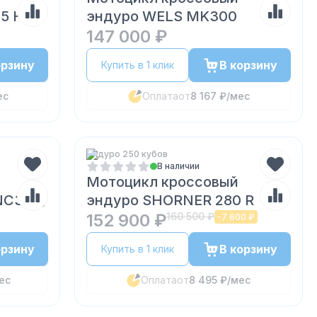
25 HL
эндуро WELS MK300
147 000 ₽
орзину
В корзину
Купить в 1 клик
ес
Оплата
от
8 167 ₽
/мес
Эндуро 250 кубов
В наличии
Мотоцикл кроссовый
NC300)
эндуро SHORNER 280 R
152 900 ₽
160 500 ₽
-
7 600 ₽
орзину
В корзину
Купить в 1 клик
ес
Оплата
от
8 495 ₽
/мес