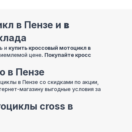
кл в Пензе и
в
клада
ь и
купить кроссовый мотоцикл в
риемлемой цене.
Покупайте кросс
о в Пензе
циклы в Пензе со скидками по акции,
тернет-магазину выгодные условия за
оциклы cross в
тоциклов Пензе в
КРЕДИТ
и