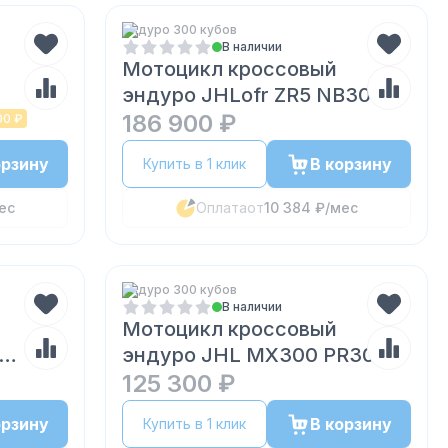
Эндуро 300 кубов
В наличии
Мотоцикл кроссовый
эндуро JHLofr ZR5 NB300
(174MN-5)
186 900 ₽
00 ₽
орзину
В корзину
Купить в 1 клик
ес
Оплата
от
10 384 ₽
/мес
Эндуро 300 кубов
В наличии
Мотоцикл кроссовый
эндуро JHL MX300 PR300
(175FMN)
125 300 ₽
орзину
В корзину
Купить в 1 клик