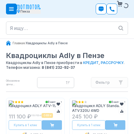
Пенза
Главная
/
Квадроциклы Adly в Пензе
Квадроциклы Adly
в Пензе
Квадроциклы Adly в Пензе приобрести в
КРЕДИТ
,
РАССРОЧКУ
.
Телефон магазина:
8 (841) 232-92-37
Обновляем
Фильтр
цены...
В наличии
В наличии
Квадроцикл ADLY ATV-150S
Квадроцикл ADLY Standart
ATV320U 4WD
111 100 ₽
245 100 ₽
116 700 ₽
-
5 600 ₽
Купить в 1 клик
Купить в 1 клик