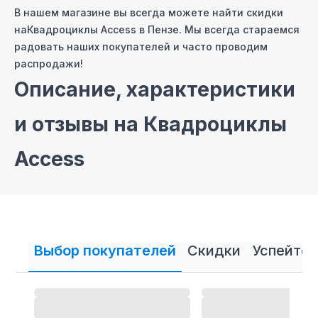
В нашем магазине вы всегда можете найти скидки
на
Квадроциклы Access
в Пензе
. Мы всегда стараемся
радовать наших покупателей и часто проводим
распродажи!
Описание, характеристики
и отзывы на
Квадроциклы
Access
На сайте нашего интернет магазина мы постарались
собрать самые полные описания и технические
характеристики на
Квадроциклы Access
. Также вы
можете ознакомиться с отзывами покупателей
Выбор покупателей
Скидки
Успейте 
на
Квадроциклы Access
и оставить свой отзыв.
Квадроциклы Access
-
магазин
в Пензе