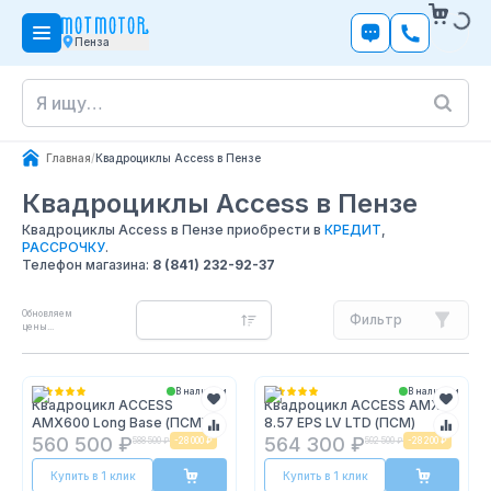
Пенза
Главная
/
Квадроциклы Access в Пензе
Квадроциклы Access
в Пензе
Квадроциклы Access в Пензе приобрести в
КРЕДИТ
,
РАССРОЧКУ
.
Телефон магазина:
8 (841) 232-92-37
Обновляем
Фильтр
цены...
В наличии
В наличии
Квадроцикл ACCESS
Квадроцикл ACCESS AMX
AMX600 Long Base (ПСМ)
8.57 EPS LV LTD (ПСМ)
560 500 ₽
564 300 ₽
588 500 ₽
-
28 000 ₽
592 500 ₽
-
28 200 ₽
Купить в 1 клик
Купить в 1 клик