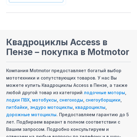
Квадроциклы Access
в
Пензе
– покупка в Motmotor
Компания Motmotor предоставляет богатый выбор
мототехники и сопутствующих товаров. У нас Вы
можете купить
Квадроциклы Access
в Пензе
, а также
любой другой товар из категорий
лодочные моторы
,
лодки ПВХ
,
мотобуксы
,
снегоходы
,
снегоуборщики
,
питбайки
,
эндуро мотоциклы
,
квадроциклы
,
дорожные мотоциклы
. Предоставляем гарантию до 5
лет. Подбираем вариант в полном соответствии с
Вашим запросом. Подробно консультируем и
отвечаем на любые вопросы по телефону и в шоу-