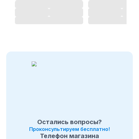
Позвоните нам по телефону магазина
в Пензе
8 (495)
108-26-32 или 8 (800) 511-73-19. Мы с удовольствием
ответим на все интересующие вопросы о покупке
товаров в категории
Квадроциклы Access
. Быстрая
доставка по
в Пензе
, Московcкой области и в любой
город России.
Остались вопросы?
Проконсультируем бесплатно!
Телефон магазина