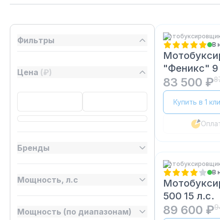
Мотобуксировщик
Фильтры
В 
Мотобукси
"Феникс" 9 
Цена
(₽)
83 500 ₽
8
Купить в 1 кл
Опла
Бренды
Мотобуксировщики
В 
Мощность, л.с
Мотобукси
500 15 л.с.
89 600 ₽
9
Мощность (по диапазонам)