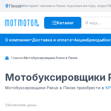
Пенза
Интернет-магазин
в Пензе
: лодочные моторы, лодки П
Каталог
О компании
Доставка и оплата
Акции
Бренды
Кон
Главная
/
Мотобуксировщики Paxus в Пензе
Мотобуксировщики 
Мотобуксировщики Paxus в Пензе приобрести в
КР
Обновляем цены...