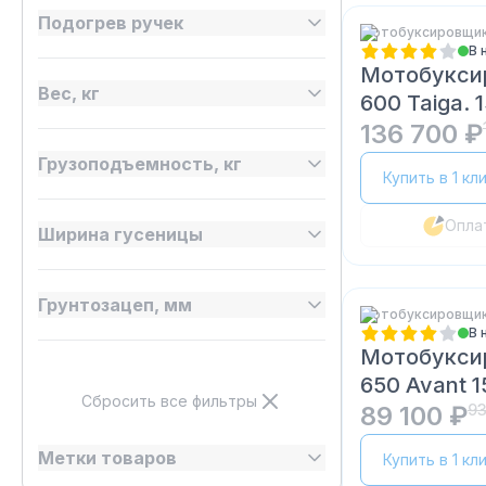
Подогрев ручек
Мотобуксировщики
В 
Мотобукси
Вес, кг
600 Taiga. 
136 700 ₽
Грузоподъемность, кг
Купить в 1 кл
Опла
Ширина гусеницы
Грунтозацеп, мм
Мотобуксировщик
В 
Мотобукси
650 Avant 15
Сбросить все фильтры
89 100 ₽
93
Метки товаров
Купить в 1 кл