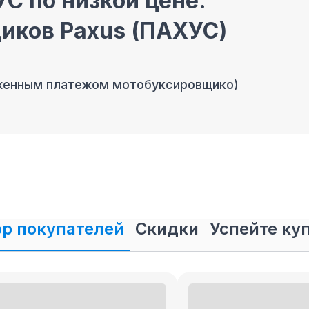
С по низкой цене.
иков Paxus (ПАХУС)
оженным платежом мотобуксировщико)
ков ПАХУС в Пензе в
родажа мотобуксировщиков ПАХУС
в
р покупателей
Скидки
Успейте ку