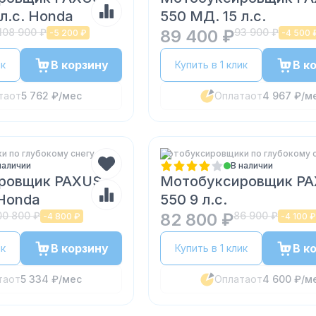
л.с. Honda
550 МД. 15 л.с.
108 900 ₽
89 400 ₽
93 900 ₽
-
5 200 ₽
-
4 500 
В корзину
В к
ик
Купить в 1 клик
та
от
5 762 ₽
/мес
Оплата
от
4 967 ₽
/м
 по глубокому снегу
Мотобуксировщики по глубокому 
наличии
В наличии
ровщик PAXUS
Мотобуксировщик P
 Honda
550 9 л.с.
00 800 ₽
82 800 ₽
86 900 ₽
-
4 800 ₽
-
4 100 ₽
В корзину
В к
ик
Купить в 1 клик
та
от
5 334 ₽
/мес
Оплата
от
4 600 ₽
/м