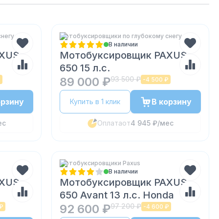
снегу
Мотобуксировщики по глубокому снегу
В наличии
AXUS
Мотобуксировщик PAXUS
650 15 л.с.
89 000 ₽
93 500 ₽
₽
-
4 500 ₽
орзину
В корзину
Купить в 1 клик
ес
Оплата
от
4 945 ₽
/мес
Мотобуксировщики Paxus
В наличии
AXUS
Мотобуксировщик PAXUS
650 Avant 13 л.с. Honda
92 600 ₽
97 200 ₽
 ₽
-
4 600 ₽