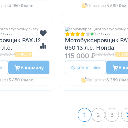
та
от
4 950 ₽
/мес
Оплата
от
5 889 ₽
/м
 по глубокому снегу
Мотобуксировщики по глубокому 
наличии
В наличии
ровщик PAXUS
Мотобуксировщик P
 л.с.
650 13 л.с. Honda
3 000 ₽
115 000 ₽
120 800 ₽
-
4 900 ₽
-
5 800
В корзину
В к
ик
Купить в 1 клик
та
от
5 450 ₽
/мес
Оплата
от
6 389 ₽
/м
1
2
3