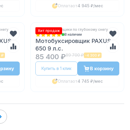
ес
Оплата
от
4 945 ₽
/мес
снегу
Мотобуксировщики по глубокому снегу
Хит продаж
В наличии
AXUS
Мотобуксировщик PAXUS
650 9 л.с.
85 400 ₽
89 700 ₽
 ₽
-
4 300 ₽
орзину
В корзину
Купить в 1 клик
ес
Оплата
от
4 745 ₽
/мес