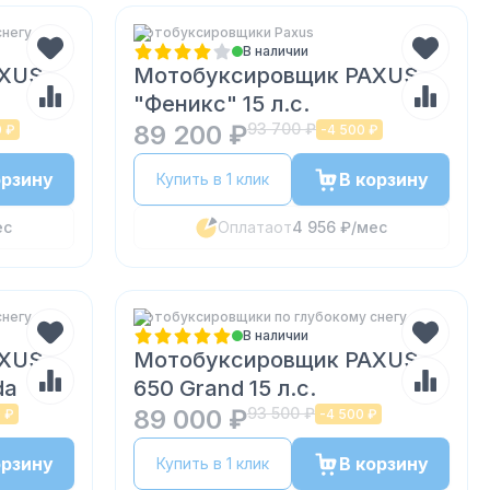
снегу
Мотобуксировщики Paxus
В наличии
AXUS
Мотобуксировщик PAXUS
"Феникс" 15 л.с.
89 200 ₽
93 700 ₽
0 ₽
-
4 500 ₽
орзину
В корзину
Купить в 1 клик
ес
Оплата
от
4 956 ₽
/мес
снегу
Мотобуксировщики по глубокому снегу
В наличии
AXUS
Мотобуксировщик PAXUS
da
650 Grand 15 л.с.
89 000 ₽
93 500 ₽
 ₽
-
4 500 ₽
орзину
В корзину
Купить в 1 клик