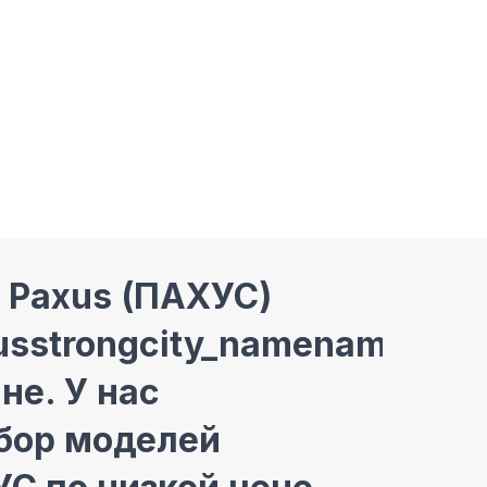
 Paxus (ПАХУС)
usstrongcity_namenamecity
не. У нас
бор моделей