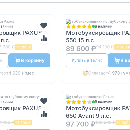
и Paxus
Мотобуксировщики по глубокому 
наличии
В наличии
ровщик PAXUS
Мотобуксировщик P
л.с.
550 15 л.с.
7 700 ₽
89 600 ₽
94 100 ₽
-
4 200 ₽
-
4 500 
В корзину
В к
ик
Купить в 1 клик
та
от
4 639 ₽
/мес
Оплата
от
4 978 ₽
/м
 по глубокому снегу
Мотобуксировщики Paxus
наличии
В наличии
ровщик PAXUS
Мотобуксировщик P
650 Avant 9 л.с.
4 100 ₽
97 700 ₽
102 600 ₽
-
4 500 ₽
-
4 900