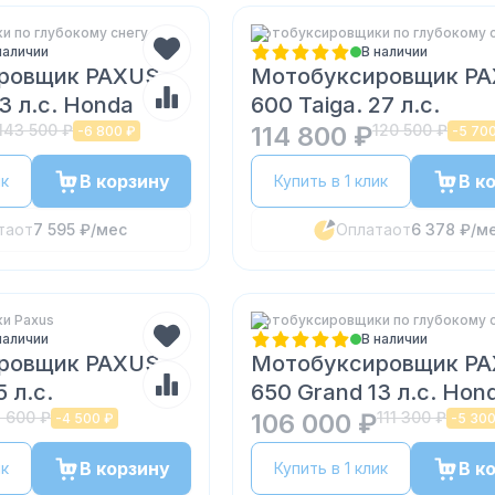
 по глубокому снегу
Мотобуксировщики по глубокому 
наличии
В наличии
ровщик PAXUS
Мотобуксировщик P
13 л.с. Honda
600 Taiga. 27 л.с.
143 500 ₽
114 800 ₽
120 500 ₽
-
6 800 ₽
-
5 70
В корзину
В к
ик
Купить в 1 клик
та
от
7 595 ₽
/мес
Оплата
от
6 378 ₽
/м
и Paxus
Мотобуксировщики по глубокому 
наличии
В наличии
ровщик PAXUS
Мотобуксировщик P
 л.с.
650 Grand 13 л.с. Hon
 600 ₽
106 000 ₽
111 300 ₽
-
4 500 ₽
-
5 300
В корзину
В к
ик
Купить в 1 клик