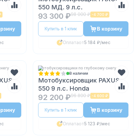
550 МД. 9 л.с.
93 300 ₽
98 000 ₽
₽
-
4 700 ₽
орзину
В корзину
Купить в 1 клик
ес
Оплата
от
5 184 ₽
/мес
снегу
Мотобуксировщики по глубокому снегу
В наличии
AXUS
Мотобуксировщик PAXUS
550 9 л.с. Honda
92 200 ₽
96 800 ₽
-
4 600 ₽
орзину
В корзину
Купить в 1 клик
ес
Оплата
от
5 123 ₽
/мес