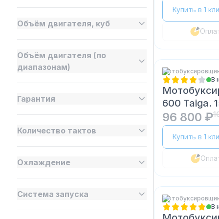
Купить в 1 кл
Объём двигателя, куб
Опла
Объём двигателя (по
диапазонам)
Мотобуксировщики
В 
Мотобукси
Гарантия
600 Taiga. 1
96 800 ₽
1
Количество тактов
Купить в 1 кл
Опла
Охлаждение
Система запуска
Мотобуксировщики
В 
Мотобукси