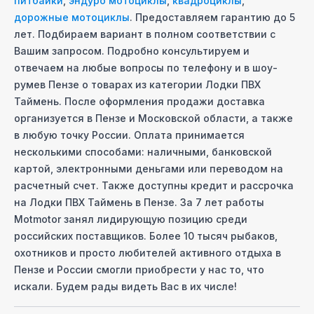
питбайки
,
эндуро мотоциклы
,
квадроциклы
,
дорожные мотоциклы
. Предоставляем гарантию до 5
лет. Подбираем вариант в полном соответствии с
Вашим запросом. Подробно консультируем и
отвечаем на любые вопросы по телефону и в шоу-
руме
в Пензе
о товарах из категории
Лодки ПВХ
Таймень
. После оформления продажи доставка
организуется
в Пензе
и Московcкой области, а также
в любую точку России. Оплата принимается
несколькими способами: наличными, банковской
картой, электронными деньгами или переводом на
расчетный счет. Также доступны кредит и рассрочка
на
Лодки ПВХ Таймень
в Пензе
. За 7 лет работы
Motmotor занял лидирующую позицию среди
российских поставщиков. Более 10 тысяч рыбаков,
охотников и просто любителей активного отдыха
в
Пензе
и России смогли приобрести у нас то, что
искали. Будем рады видеть Вас в их числе!