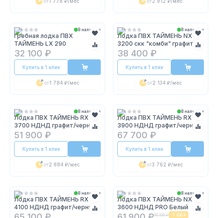
от
1 778 ₽
/мес
от
2 912 ₽
/мес
В наличии
В наличии
Гребная лодка ПВХ
Лодка ПВХ ТАЙМЕНЬ NX
ТАЙМЕНЬ LX 290
3200 скк "комби" графит/
черный (320 см.)
32 100 ₽
38 400 ₽
Купить в 1 клик
Купить в 1 клик
от
1 784 ₽
/мес
от
2 134 ₽
/мес
В наличии
В наличии
Лодка ПВХ ТАЙМЕНЬ RX
Лодка ПВХ ТАЙМЕНЬ RX
3700 НДНД графит/черный
3900 НДНД графит/черный
51 900 ₽
67 700 ₽
Купить в 1 клик
Купить в 1 клик
от
2 884 ₽
/мес
от
3 762 ₽
/мес
В наличии
В наличии
Лодка ПВХ ТАЙМЕНЬ RX
Лодка ПВХ ТАЙМЕНЬ NX
4100 НДНД графит/черный
3600 НДНД PRO Белый
65 100 ₽
61 900 ₽
69 330 ₽
-
7 430 ₽