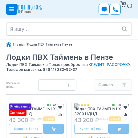
Пенза
Главная
/
Лодки ПВХ Таймень в Пензе
Лодки ПВХ Таймень
в Пензе
Лодки ПВХ Таймень в Пензе приобрести в
КРЕДИТ
,
РАССРОЧКУ
.
Телефон магазина:
8 (841) 232-92-37
Обновляем
Фильтр
цены...
В наличии
В наличии
Успейте купить
Лодка ПВХ ТАЙМЕНЬ LX
Лодка ПВХ ТАЙМЕНЬ LX
Хит продаж
3400 НДНД
3200 НДНД
49 300 ₽
43 200 ₽
51 800 ₽
-
2 500 ₽
45 400 ₽
-
2 200 ₽
Купить в 1 клик
Купить в 1 клик