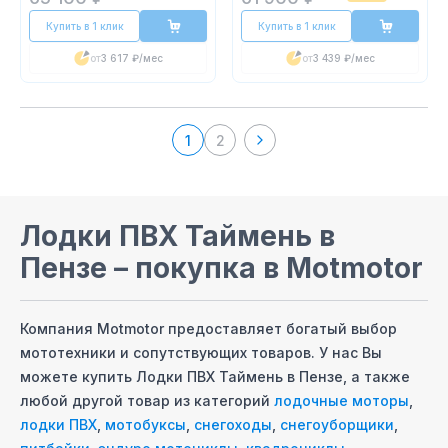
Купить в 1 клик
Купить в 1 клик
от
3 617 ₽
/мес
от
3 439 ₽
/мес
1
2
Лодки ПВХ Таймень
в
Пензе
– покупка в Motmotor
Компания Motmotor предоставляет богатый выбор
мототехники и сопутствующих товаров. У нас Вы
можете купить
Лодки ПВХ Таймень
в Пензе
, а также
любой другой товар из категорий
лодочные моторы
,
лодки ПВХ
,
мотобуксы
,
снегоходы
,
снегоуборщики
,