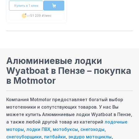
Купить в 1 клик
от
51 239 ₽
/мес
Алюминиевые лодки
Wyatboat
в Пензе
– покупка
в Motmotor
Компания Motmotor предоставляет богатый выбор
мототехники и сопутствующих товаров. У нас Вы
можете купить
Алюминиевые лодки Wyatboat
в Пензе
,
а также любой другой товар из категорий
лодочные
моторы
,
лодки ПВХ
,
мотобуксы
,
снегоходы
,
снегоуборщики
,
питбайки
,
эндуро мотоциклы
,